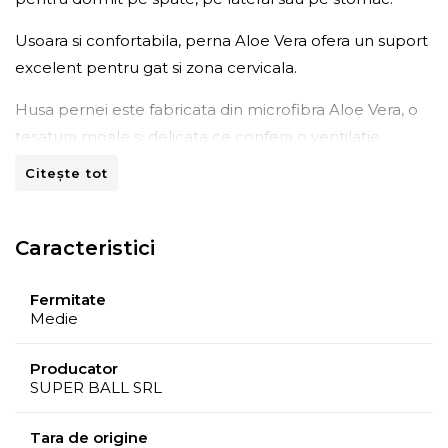
Usoara si confortabila, perna Aloe Vera ofera un suport
excelent pentru gat si zona cervicala.
Husa pernei este fabricata din microfibra Aloe Vera, o
tesatura moale si delicata ce confera o ventilatie
excelenta.
Citește tot
Denumita si "Planta minune", Aloe Vera este folosita cu
succes in scopuri terapeutice din timpuri stravechi
Caracteristici
pentru proprietatile ei antioxidante.
Fermitate
Compozitie:
Medie
- Tesatura: poliester 100%;
Producator
SUPER BALL SRL
- Umplutura: fibra siliconica.
Tara de origine
Se spala la 30 de grade Celsius si se usuca cu usurinta.