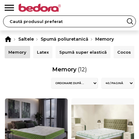
Saltele
Spumă poliuretanică
Memory
Memory
Latex
Spumă super elastică
Cocos
Memory
(12)