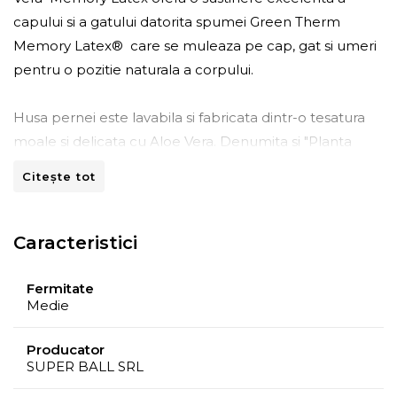
capului si a gatului datorita spumei Green Therm
Memory Latex® care se muleaza pe cap, gat si umeri
pentru o pozitie naturala a corpului.
Husa pernei este lavabila si fabricata dintr-o tesatura
moale si delicata cu Aloe Vera. Denumita si "Planta
minune", Aloe Vera este folosita cu succes in scopuri
Citește tot
terapeutice din timpuri stravechi pentru proprietatile
ei antioxidante.
Caracteristici
Confort termic:
Structura pernei este prevazuta cu
canale de aerisire pentru preluarea caldurii excesive si
Fermitate
umiditatii in timpul somnului. Mentinerea unui mediu
Medie
uscat previne aparitia microbilor si mucegaiurilor,
principalii factori in aparitia alergiilor.
Producator
SUPER BALL SRL
Compozitie: