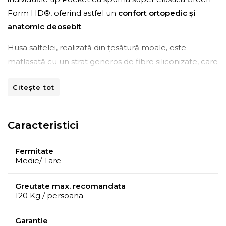
Form HD®, oferind astfel un
confort ortopedic și
anatomic deosebit
.
Husa saltelei, realizată din țesătură moale, este
matlasată cu un strat generos de fibre siliconizate, care
formează primul
strat de confort
, având rolul de a
Citește tot
reduce punctele de presiune și de a favoriza relaxarea
mușchilor. În plus, aceasta contribuie la menținerea
unei temperaturi ideale pe parcursul somnului,
Caracteristici
asigurând o
ventilare excelentă
datorită structurii
aerate a fibrelor.
Fermitate
Medie/ Tare
Greutate max. recomandata
120 Kg / persoana
Garantie